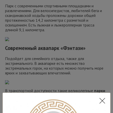
Парк с современными спортивными площадками и
развлечениями. Для велосипедистов, любителей бега и
скандинавской ходьбы проложены дорожки общей
протяженностью 14,2 километра с разметкой и
освещением. Есть лыжная и лыжероллерная трасса
длиной 9,1 километра.
Современный аквапарк «Фэнтази»
Подойдет для семейного отдыха, также для
экстримального. В аквапарке есть множество
экстремальных горок, на которых можно получить море
ярких и захватывающих впечатлений.
В транспортной доступности такие великолепные
парки
как
Кузьминки, Царицыно, Кусково.
Как добраться