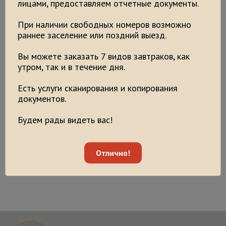
лицами, предоставляем отчетные документы.
Перезвоните мне
При наличии свободных номеров возможно
Адрес
раннее заселение или поздний выезд.
г. Москва, Перервинский бульвар, д.25
Вы можете заказать 7 видов завтраков, как
утром, так и в течение дня.
Телефон
+7 (985) 042-7445
Есть услуги сканирования и копирования
документов.
Режим работы
Будем рады видеть вас!
Круглосуточно
Е-mail
Отлично!
apartellada@yandex.ru