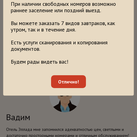
При наличии свободных номеров возможно
Яна
раннее заселение или поздний выезд.
Вы можете заказать 7 видов завтраков, как
Эллада в Марьино просто класс, супер, лучший! Отель, номера,
утром, так и в течение дня.
свежий ремонт, чистое постельное бельё, инфраструктура
района, транспортная доступность – всё супер! Есть много
Есть услуги сканирования и копирования
огромных торговых центров – Садовод, Тц Москва, Мега,
документов.
отличные кафешки и их разнообразие. Очень много парков
вокруг, Москва-река с прекрасными видами. Даже главный вход
в отель с таким панорамным видом, что проникаешься ТЯК
Будем рады видеть вас!
«Москва» и ТК «Садовод»
Отлично!
Вадим
Отель Эллада мне запомнился адекватностью цен, светлыми и
достаточно просторными номерами и отличным обслуживанием!