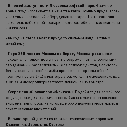
-
В пешей доступности Дюссельдорфский парк
. В зимнее
время пруд используется в качестве катка. Помимо пруда, аллей
и зеленых насаждений, оборудован велотрек. На территории
парка есть небольшой зоопарк, в котором обитают кролики, козы
и даже сова.
- Выход из отеля ведет к пруду со стильным ландшафтным
дизайном;
-
Парк 850-лнетия Москвы на берегу Москва-реки
также
находится в пешей доступности, с современными спортивными
площадками и развлечениями. Для велосипедистов, любителей
бега и скандинавской ходьбы проложены дорожки общей
протяженностью 14,2 километра с разметкой и освещением. Есть
лыжная и лыжероллерная трасса длиной 9,1 километра.
-
Современный аквапарк «Фэнтази»
. Подойдет для семейного
отдыха, также для экстримального. В аквапарке есть множество
экстремальных горок, на которых можно получить море ярких и
захватывающих впечатлений.
- В транспортной доступности такие великолепные
парки
как
Кузьминки, Царицыно, Кусково
.