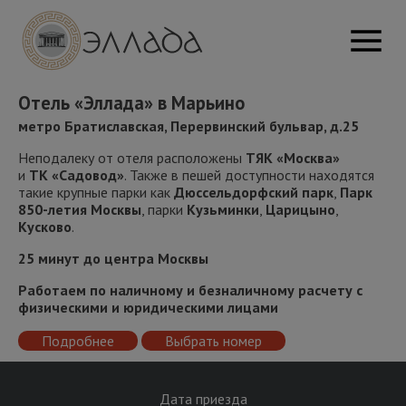
Отель «Эллада» в Марьино
метро Братиславская, Перервинский бульвар, д.25
Неподалеку от отеля расположены
ТЯК «Москва»
и
ТК «Садовод»
. Также в пешей доступности находятся
такие крупные парки как
Дюссельдорфский парк
,
Парк
850-летия Москвы
, парки
Кузьминки
,
Царицыно
,
Кусково
.
25 минут до центра Москвы
Работаем по наличному и безналичному расчету с
физическими и юридическими лицами
Подробнее
Выбрать номер
Дата приезда